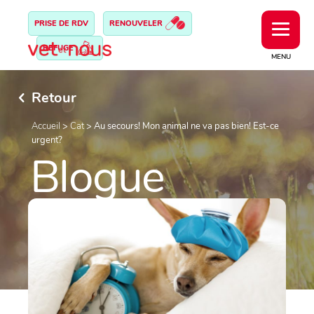
PRISE DE RDV
RENOUVELER
REFUGE
MENU
Retour
Accueil
>
Cat
>
Au secours! Mon animal ne va pas bien! Est-ce
urgent?
Blogue