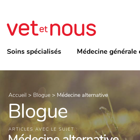
Soins spécialisés
Médecine générale 
Accueil
>
Blogue
>
Médecine alternative
Blogue
ARTICLES AVEC LE SUJET :
Médecine alternative