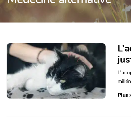
L’a
jus
L’acu
millén
Plus