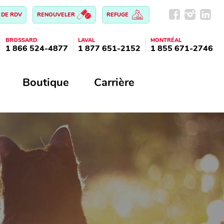
 DE RDV
RENOUVELER
REFUGE
BROSSARD
LAVAL
MONTRÉAL
1 866 524-4877
1 877 651-2152
1 855 671-2746
Boutique
Carrière