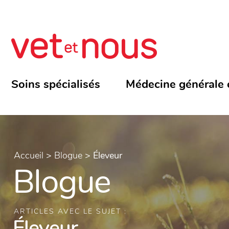
Soins spécialisés
Médecine générale 
Accueil
>
Blogue
>
Éleveur
Blogue
ARTICLES AVEC LE SUJET :
Éleveur