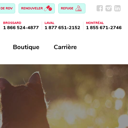
 DE RDV
RENOUVELER
REFUGE
BROSSARD
LAVAL
MONTRÉAL
1 866 524-4877
1 877 651-2152
1 855 671-2746
Boutique
Carrière