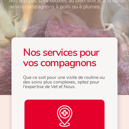
Nos équipes sont dédiées au bien-être et à la santé
Nos équipes sont dédiées au bien-être et à la santé
de vos compagnons à poils ou à plumes.
de vos compagnons à poils ou à plumes.
Nos services pour
vos compagnons
Que ce soit pour une visite de routine ou
des soins plus complexes, optez pour
l’expertise de Vet et Nous.