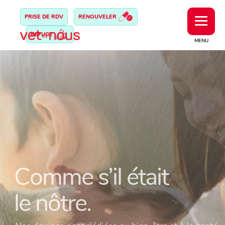
PRISE DE RDV
RENOUVELER
REFUGE
MENU
Comme s’il était
Comme s’il était
le nôtre.
le nôtre.