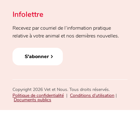
Hôpital Vétérinaire Ste-Rose
226 boul. du Curé-Labelle
Infolettre
Sainte-Rose QC H7L 3A1
450 622-3691
Recevez par courriel de l’information pratique
20.6 km
Voir la clinique
Directions
relative à votre animal et nos dernières nouvelles.
Clinique Vétérinaire de la Gare
S'abonner
2230 boulevard du Millénaire, suite 185
Saint-Basile-le-Grand QC J3N 1T8
450 690-1788
20.7 km
Voir la clinique
Directions
Copyright 2026 Vet et Nous. Tous droits réservés.
Politique de confidentialité
|
Conditions d’utilisation
|
Hôpital Vétérinaire de la Montérégie
Documents publics
2694 Chemin Bellerive
Carignan QC J3L 4N4
450-400-0838
20.8 km
Voir la clinique
Directions