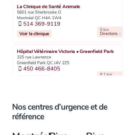
La Clinique de Santé Animale
5601 rue Sherbrooke O
Montréal QC H4A 1W4
514 369-9119
5 km
Voir la clinique
Directions
Hôpital Vétérinaire Victoria • Greenfield Park
325 rue Lawrence
Greenfield Park QC J4V 2Z5
450 466-8405
8.1 km
Voir la clinique
Directions
Hôpital Vétérinaire Ville St-Laurent
1331 boul. Côte-Vertu O
Nos centres d’urgence et de
Saint-Laurent QC H4L 1Z1
514 337-4078
référence
9 km
Voir la clinique
Directions