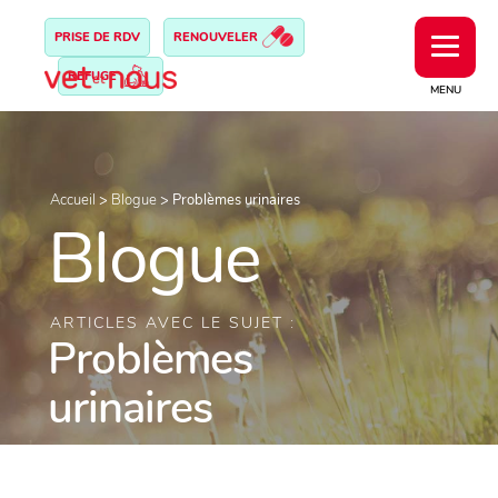
PRISE DE RDV
RENOUVELER
REFUGE
MENU
Accueil
>
Blogue
>
Problèmes urinaires
Blogue
ARTICLES AVEC LE SUJET :
Problèmes
urinaires