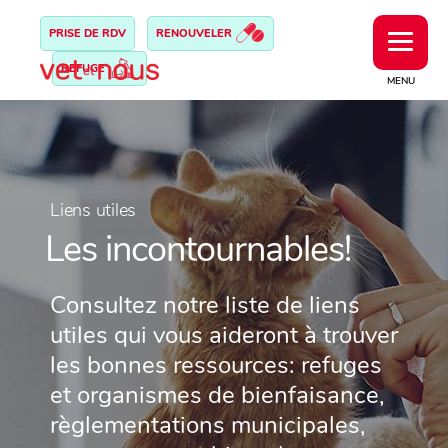
PRISE DE RDV
RENOUVELER
REFUGE
MENU
Liens utiles
Les incontournables!
Consultez notre liste de liens
utiles qui vous aideront à trouver
les bonnes ressources: refuges
et organismes de bienfaisance,
règlementations municipales,