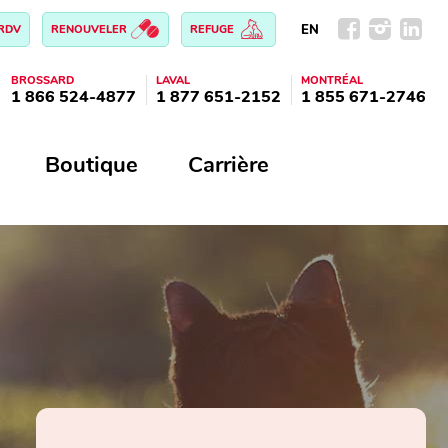
EN
 RDV
RENOUVELER
REFUGE
BROSSARD
LAVAL
MONTRÉAL
1 866 524-4877
1 877 651-2152
1 855 671-2746
Boutique
Carrière