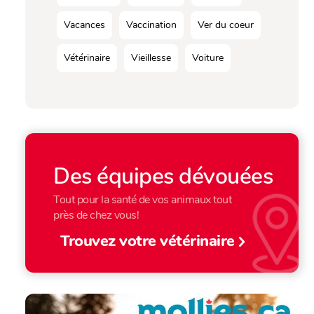
Vacances
Vaccination
Ver du coeur
Vétérinaire
Vieillesse
Voiture
Des équipes dévouées
Tout pour la santé de vos animaux tout
près de chez vous!
Trouvez votre vétérinaire