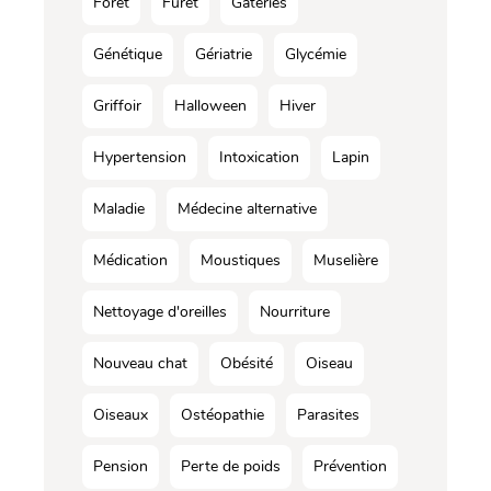
Forêt
Furet
Gâteries
Génétique
Gériatrie
Glycémie
Griffoir
Halloween
Hiver
Hypertension
Intoxication
Lapin
Maladie
Médecine alternative
Médication
Moustiques
Muselière
Nettoyage d'oreilles
Nourriture
Nouveau chat
Obésité
Oiseau
Oiseaux
Ostéopathie
Parasites
Pension
Perte de poids
Prévention