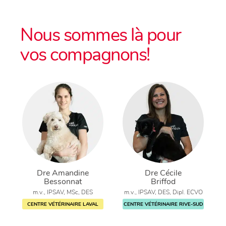
Nous sommes là pour
vos compagnons!
Dre Amandine
Dre Cécile
Bessonnat
Briffod
m.v., IPSAV, MSc, DES
m.v., IPSAV, DES, Dipl. ECVO
CENTRE VÉTÉRINAIRE LAVAL
CENTRE VÉTÉRINAIRE RIVE-SUD