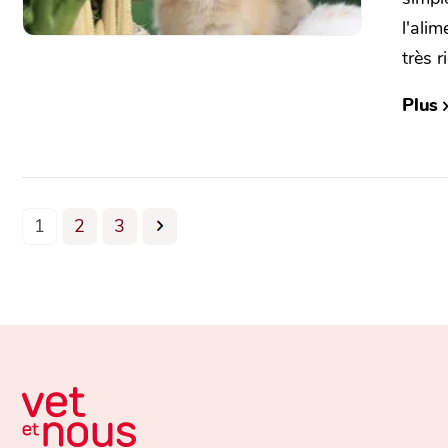
l'ali
très r
Plus
1
2
3