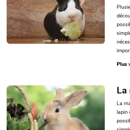
Plusi
découl
possi
simpl
nécess
impor
Plus
La 
La ma
lapin 
possi
simpl