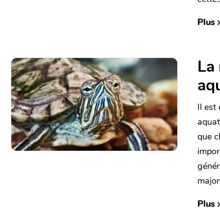
Plus
La 
aq
Il est
aquat
que c
impor
génér
major
Plus