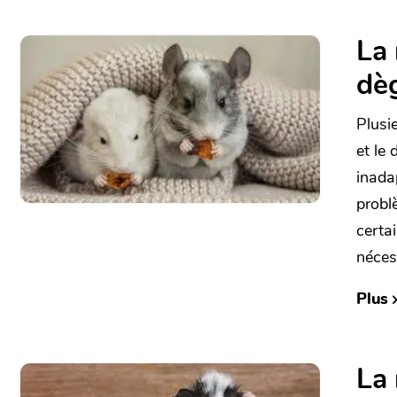
La 
dèg
Plusi
et le
inadap
probl
certai
néces
Plus
La 