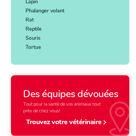
Lapin
Phalanger volant
Rat
Reptile
Souris
Tortue
Des équipes dévouées
Tout pour la santé de vos animaux tout
près de chez vous!
Trouvez votre vétérinaire