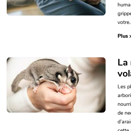
humai
grippe
votre..
Plus
La 
vol
Les p
arbori
nourr
de nec
d’arai
cette..