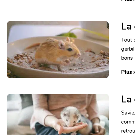
La 
Tout 
gerbi
bons 
Plus
La 
Savie
comme
retro