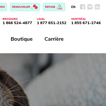
EN
 RDV
RENOUVELER
REFUGE
BROSSARD
LAVAL
MONTRÉAL
1 866 524-4877
1 877 651-2152
1 855 671-2746
Boutique
Carrière