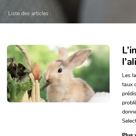
Liste des articles :
L’
l’a
Les l
taux 
prédi
problè
donne
Select
Plus