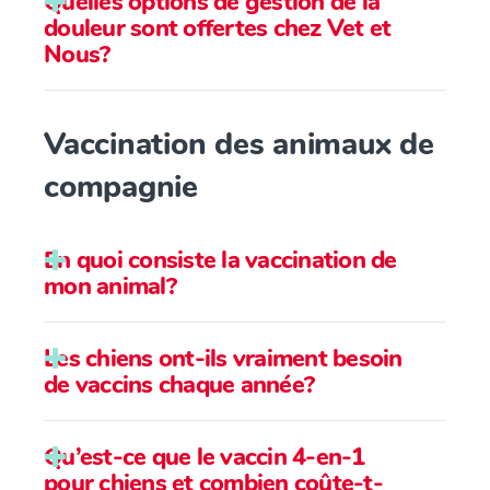
Quelles options de gestion de la
douleur sont offertes chez Vet et
Problèmes de peau
Nous?
Diarrhée
Vomissements
Vaccination des animaux de
Problèmes urinaires
compagnie
Boiterie
Griffe cassée
En quoi consiste la vaccination de
Intoxication
mon animal?
Les chiens ont-ils vraiment besoin
de vaccins chaque année?
Entérotomie
Qu’est-ce que le vaccin 4-en-1
Entérectomie
pour chiens et combien coûte-t-