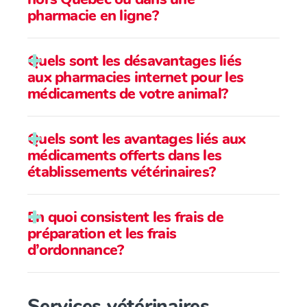
pharmacie en ligne?
Quels sont les désavantages liés
Avec votre assureur :
aux pharmacies internet pour les
médicaments de votre animal?
ne sont pas
toujours valides à l’extérieur du
Quels sont les avantages liés aux
Canada ou dans certaines provinces
médicaments offerts dans les
établissements vétérinaires?
En quoi consistent les frais de
préparation et les frais
d’ordonnance?
Services vétérinaires