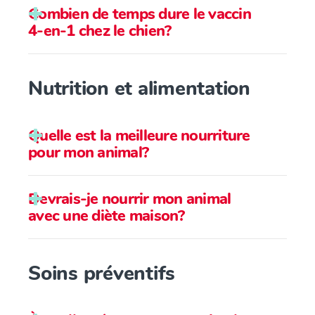
Combien de temps dure le vaccin
Ovariectomies
4-en-1 chez le chien?
Ovariohystérectomies
Vasectomies
Nutrition et alimentation
Castrations
Quelle est la meilleure nourriture
pour mon animal?
Devrais-je nourrir mon animal
avec une diète maison?
Soins préventifs