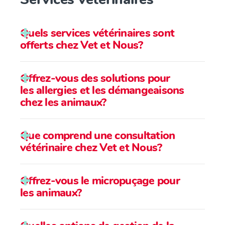
Quels services vétérinaires sont
offerts chez Vet et Nous?
Offrez-vous des solutions pour
les allergies et les démangeaisons
chez les animaux?
Que comprend une consultation
vétérinaire chez Vet et Nous?
Offrez-vous le micropuçage pour
Problèmes de santé ou urgences
les animaux?
mineures telles que :
Otite