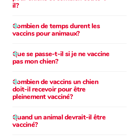
Pyomètre
il?
Correction du palais mou
Combien de temps durent les
Correction des narines
vaccins pour animaux?
Symphysiodèse pubienne
Gastropexie préventive
Que se passe-t-il si je ne vaccine
Cystotomie
pas mon chien?
Césarienne
Chirurgie orthopédique mineure
Combien de vaccins un chien
doit-il recevoir pour être
Fermeture de plaies
pleinement vacciné?
Excision de masses et tumeurs
Chirurgies ophtalmiques mineures
Quand un animal devrait-il être
vacciné?