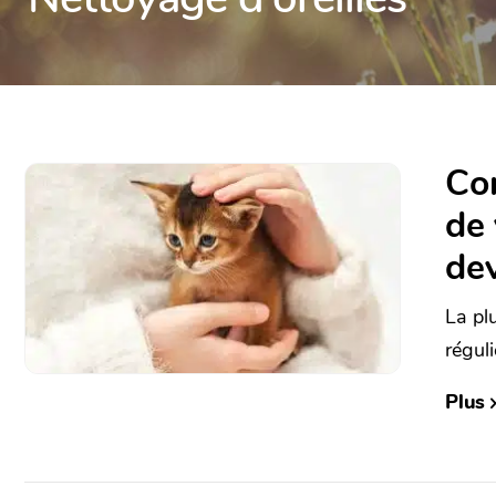
Com
de 
dev
La pl
régulie
Plus