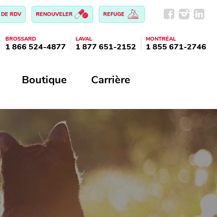
 DE RDV
RENOUVELER
REFUGE
BROSSARD
LAVAL
MONTRÉAL
1 866 524-4877
1 877 651-2152
1 855 671-2746
Boutique
Carrière