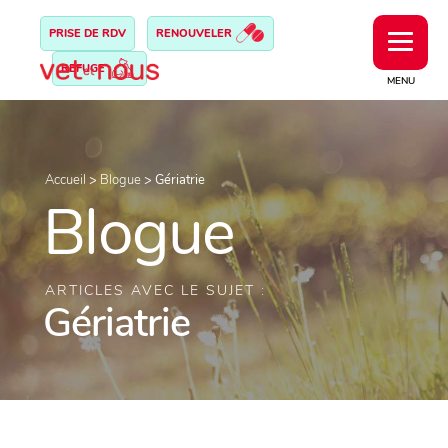
PRISE DE RDV
RENOUVELER
REFUGE
MENU
Accueil
>
Blogue
>
Gériatrie
Blogue
ARTICLES AVEC LE SUJET :
Gériatrie