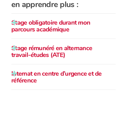
en apprendre plus :
Stage obligatoire durant mon
parcours académique
Stage rémunéré en alternance
travail-études (ATE)
Guide de l’interne – Centre Vétérinaire
Internat en centre d’urgence et de
Laval
e
e
référence
Guide de l’interne – Centre Vétérinaire
Montréal
Guide de l’interne – Centre Vétérinaire
flexible selon vos disponibilités;
Rive-Sud
peut s’étendre de 8 à 12 semaines
durant l’été.