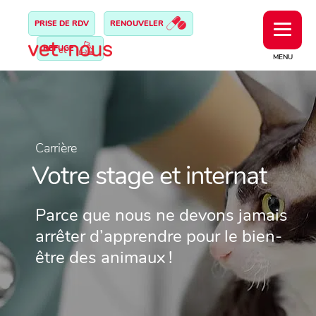
PRISE DE RDV
RENOUVELER
REFUGE
MENU
Carrière
Votre stage et internat
Parce que nous ne devons jamais
arrêter d’apprendre pour le bien-
être des animaux !