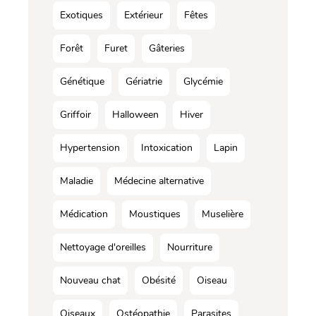
Exotiques
Extérieur
Fêtes
Forêt
Furet
Gâteries
Génétique
Gériatrie
Glycémie
Griffoir
Halloween
Hiver
Hypertension
Intoxication
Lapin
Maladie
Médecine alternative
Médication
Moustiques
Muselière
Nettoyage d'oreilles
Nourriture
Nouveau chat
Obésité
Oiseau
Oiseaux
Ostéopathie
Parasites