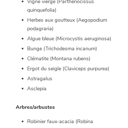
Vigne vierge (
Parthenocissus
quinquefolia
)
Herbes aux goutteux (
Aegopodium
podagraria
)
Algue bleue (
Microcystis aeruginosa
)
Bunge (
Trichodesma incanum
)
Clématite (
Montana rubens
)
Ergot du seigle (
Claviceps purpurea
)
Astragalus
Asclepia
Arbres/arbustes
Robinier faux-acacia (
Robina