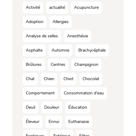
Activité
actualité
Acupuncture
Adoption
Allergies
Analyse de selles
Anesthésie
Asphalte
Automne
Brachycéphale
Brûlures
Centres
Champignon
Chat
Chien
Chiot
Chocolat
Comportement
Consommation d'eau
Deuil
Douleur
Éducation
Éleveur
Ennui
Euthanasie
Exotiques
Extérieur
Fêtes