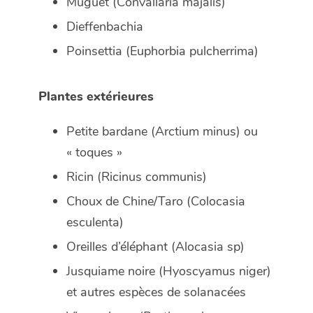
Muguet (
Convallaria majalis
)
Dieffenbachia
Poinsettia (
Euphorbia pulcherrima
)
Plantes extérieures
Petite bardane (
Arctium minus
) ou
« toques »
Ricin (
Ricinus communis
)
Choux de Chine/Taro (
Colocasia
esculenta
)
Oreilles d’éléphant (
Alocasia sp
)
Jusquiame noire (
Hyoscyamus niger
)
et autres espèces de solanacées