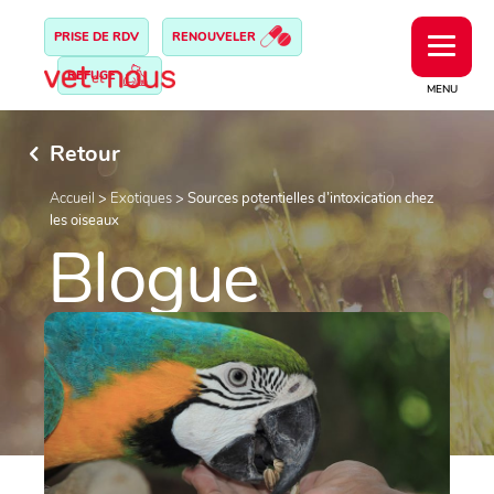
PRISE DE RDV
RENOUVELER
REFUGE
MENU
Retour
Accueil
>
Exotiques
>
Sources potentielles d’intoxication chez
les oiseaux
Blogue