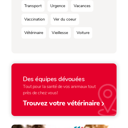
Transport
Urgence
Vacances
Vaccination
Ver du coeur
Vétérinaire
Vieillesse
Voiture
Des équipes dévouées
Tout pour la santé de vos animaux tout
près de chez vous!
Trouvez votre vétérinaire