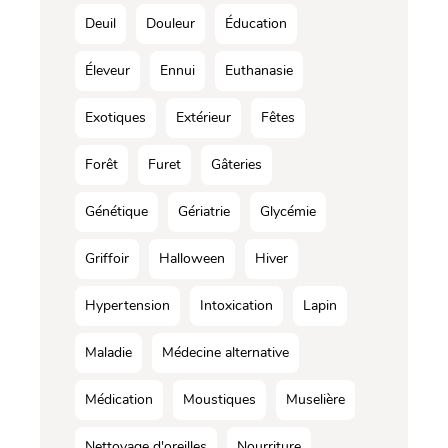
Deuil
Douleur
Éducation
Éleveur
Ennui
Euthanasie
Exotiques
Extérieur
Fêtes
Forêt
Furet
Gâteries
Génétique
Gériatrie
Glycémie
Griffoir
Halloween
Hiver
Hypertension
Intoxication
Lapin
Maladie
Médecine alternative
Médication
Moustiques
Muselière
Nettoyage d'oreilles
Nourriture