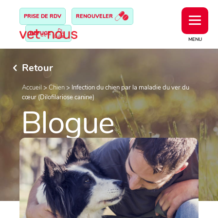
PRISE DE RDV
RENOUVELER
REFUGE
MENU
Retour
Accueil
>
Chien
>
Infection du chien par la maladie du ver du
cœur (Dilofilariose canine)
Blogue