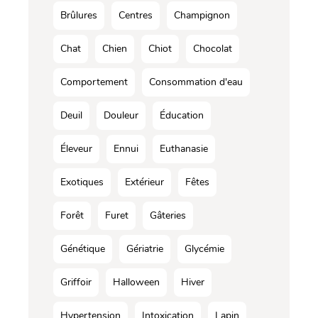
Brûlures
Centres
Champignon
Chat
Chien
Chiot
Chocolat
Comportement
Consommation d'eau
Deuil
Douleur
Éducation
Éleveur
Ennui
Euthanasie
Exotiques
Extérieur
Fêtes
Forêt
Furet
Gâteries
Génétique
Gériatrie
Glycémie
Griffoir
Halloween
Hiver
Hypertension
Intoxication
Lapin