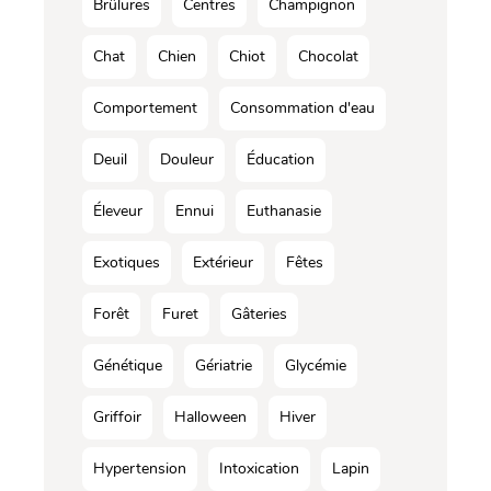
Brûlures
Centres
Champignon
Chat
Chien
Chiot
Chocolat
Comportement
Consommation d'eau
Deuil
Douleur
Éducation
Éleveur
Ennui
Euthanasie
Exotiques
Extérieur
Fêtes
Forêt
Furet
Gâteries
Génétique
Gériatrie
Glycémie
Griffoir
Halloween
Hiver
Hypertension
Intoxication
Lapin