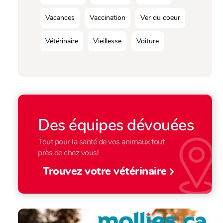
Vacances
Vaccination
Ver du coeur
Vétérinaire
Vieillesse
Voiture
Des équipes dévouées
Tout pour la santé de vos animaux tout
près de chez vous!
Trouvez votre vétérinaire