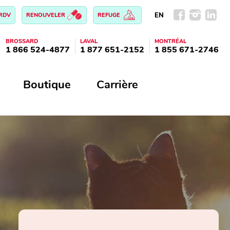
EN
 RDV
RENOUVELER
REFUGE
BROSSARD
LAVAL
MONTRÉAL
1 866 524-4877
1 877 651-2152
1 855 671-2746
Boutique
Carrière