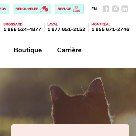
EN
 RDV
RENOUVELER
REFUGE
BROSSARD
LAVAL
MONTRÉAL
1 866 524-4877
1 877 651-2152
1 855 671-2746
Boutique
Carrière