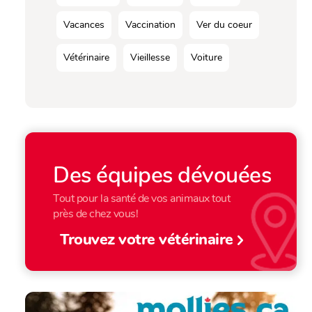
Vacances
Vaccination
Ver du coeur
Vétérinaire
Vieillesse
Voiture
Des équipes dévouées
Tout pour la santé de vos animaux tout
près de chez vous!
Trouvez votre vétérinaire