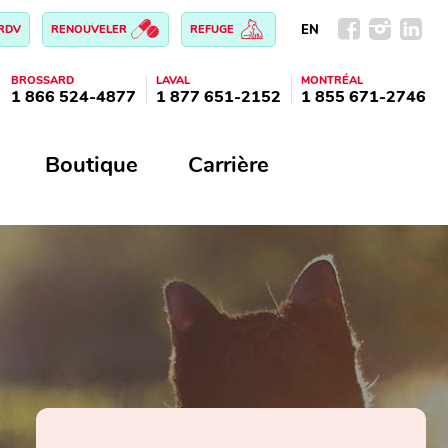
EN
 RDV
RENOUVELER
REFUGE
BROSSARD
LAVAL
MONTRÉAL
1 866 524-4877
1 877 651-2152
1 855 671-2746
Boutique
Carrière