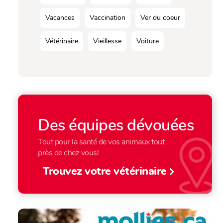
Vacances
Vaccination
Ver du coeur
Vétérinaire
Vieillesse
Voiture
Des équipes dévouées
Tout pour la santé de vos animaux tout
près de chez vous!
Trouvez votre vétérinaire