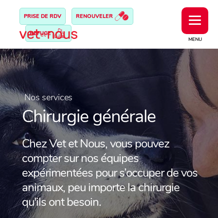
PRISE DE RDV
RENOUVELER
REFUGE
MENU
Nos services
Chirurgie générale
Chez Vet et Nous, vous pouvez
compter sur nos équipes
expérimentées pour s’occuper de vos
animaux, peu importe la chirurgie
qu'ils ont besoin.