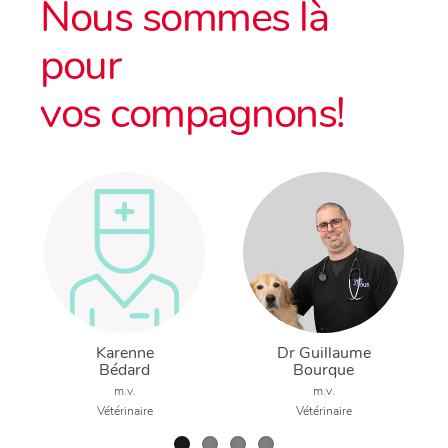
Nous sommes là
pour
vos compagnons!
Karenne
Dr Guillaume
Bédard
Bourque
m.v.
m.v.
Vétérinaire
Vétérinaire