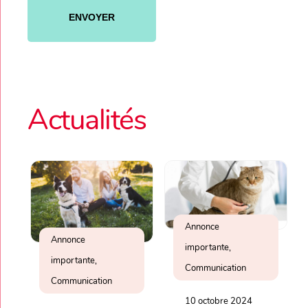
Veuillez
laisser
ce
champ
vide.
Actualités
Annonce
Annonce
importante,
importante,
Communication
Communication
10 octobre 2024