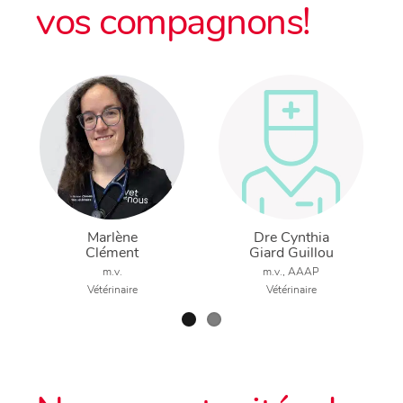
vos compagnons!
Marlène
Dre Cynthia
Clément
Giard Guillou
m.v.
m.v., AAAP
Vétérinaire
Vétérinaire