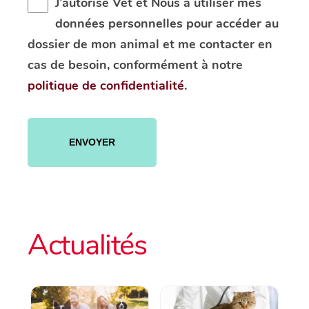
J’autorise Vet et Nous à utiliser mes
données personnelles pour accéder au
dossier de mon animal et me contacter en
cas de besoin, conformément à notre
politique de confidentialité
.
Veuillez
laisser
ce
champ
vide.
Actualités