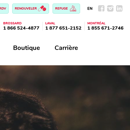
EN
 RDV
RENOUVELER
REFUGE
BROSSARD
LAVAL
MONTRÉAL
1 866 524-4877
1 877 651-2152
1 855 671-2746
Boutique
Carrière