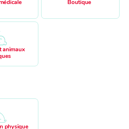
médicale
Boutique
t animaux
ques
n physique