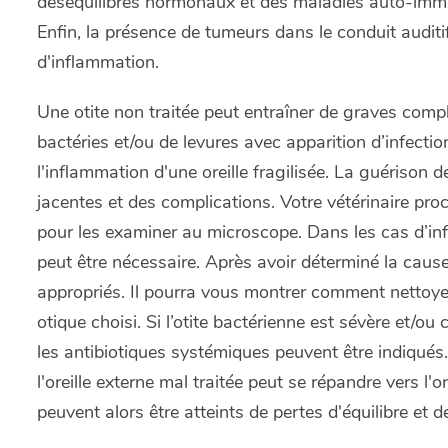
déséquilibres hormonaux et des maladies auto-immun
Enfin, la présence de tumeurs dans le conduit audit
d'inflammation.
Une otite non traitée peut entraîner de graves compl
bactéries et/ou de levures avec apparition d’infecti
l'inflammation d'une oreille fragilisée. La guérison 
jacentes et des complications. Votre vétérinaire pro
pour les examiner au microscope. Dans les cas d’in
peut être nécessaire. Après avoir déterminé la cause d
appropriés. Il pourra vous montrer comment nettoye
otique choisi. Si l’otite bactérienne est sévère et/ou
les antibiotiques systémiques peuvent être indiqués.
l'oreille externe mal traitée peut se répandre vers l'o
peuvent alors être atteints de pertes d'équilibre et de