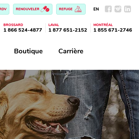
EN
 RDV
RENOUVELER
REFUGE
BROSSARD
LAVAL
MONTRÉAL
1 866 524-4877
1 877 651-2152
1 855 671-2746
Boutique
Carrière