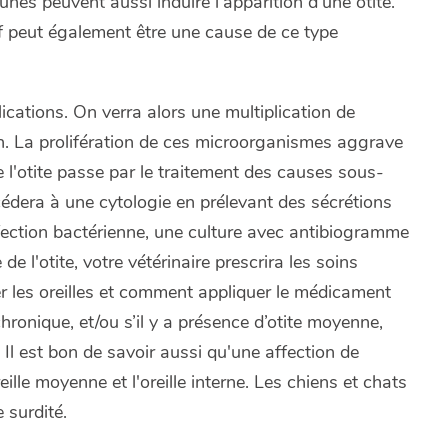
es peuvent aussi induire l'apparition d'une otite.
if peut également être une cause de ce type
ications. On verra alors une multiplication de
on. La prolifération de ces microorganismes aggrave
de l'otite passe par le traitement des causes sous-
cédera à une cytologie en prélevant des sécrétions
fection bactérienne, une culture avec antibiogramme
e l'otite, votre vétérinaire prescrira les soins
r les oreilles et comment appliquer le médicament
 chronique, et/ou s’il y a présence d’otite moyenne,
 Il est bon de savoir aussi qu'une affection de
reille moyenne et l'oreille interne. Les chiens et chats
 surdité.