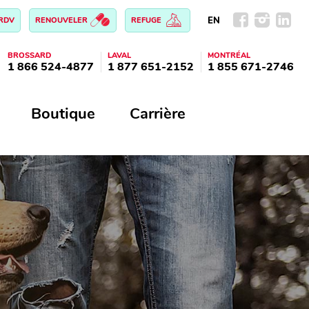
EN
 RDV
RENOUVELER
REFUGE
BROSSARD
LAVAL
MONTRÉAL
1 866 524-4877
1 877 651-2152
1 855 671-2746
Boutique
Carrière