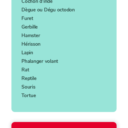
Cochon d'inde
Dègue ou Dégu octodon
Furet
Gerbille
Hamster
Hérisson
Lapin
Phalanger volant
Rat
Reptile
Souris
Tortue