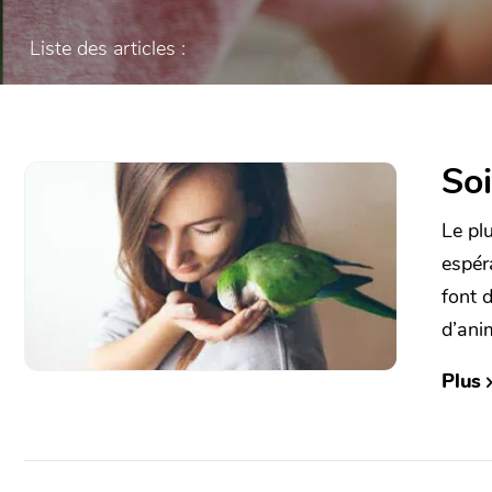
Liste des articles :
Soi
Le pl
espér
font 
d’an
Plus