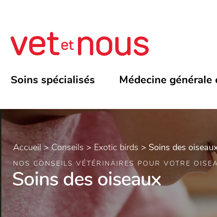
Soins spécialisés
Médecine générale 
Accueil
>
Conseils
>
Exotic birds
>
Soins des oiseau
NOS CONSEILS VÉTÉRINAIRES POUR VOTRE OISE
Soins des oiseaux