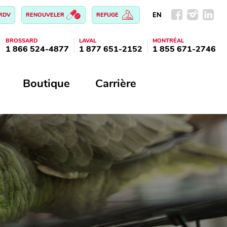
EN
 RDV
RENOUVELER
REFUGE
BROSSARD
LAVAL
MONTRÉAL
1 866 524-4877
1 877 651-2152
1 855 671-2746
Boutique
Carrière