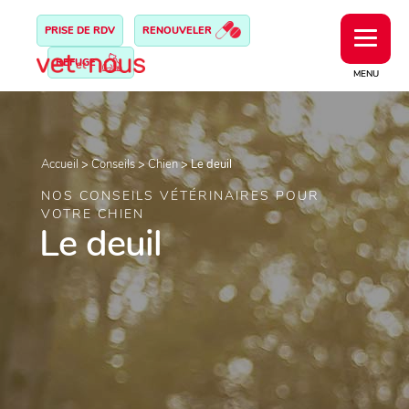
PRISE DE RDV
RENOUVELER
REFUGE
MENU
Accueil
>
Conseils
>
Chien
>
Le deuil
NOS CONSEILS VÉTÉRINAIRES POUR
VOTRE CHIEN
Le deuil