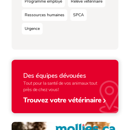
Programme employé
Relève vétérinaire
Ressources humaines
SPCA
Urgence
Des équipes dévouées
Tout pour la santé de vos animaux tout
près de chez vous!
Trouvez votre vétérinaire