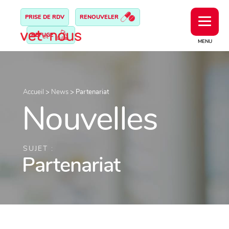
PRISE DE RDV
RENOUVELER
REFUGE
MENU
Accueil
>
News
>
Partenariat
Nouvelles
SUJET :
Partenariat