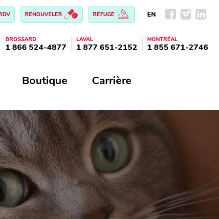
EN
 RDV
RENOUVELER
REFUGE
BROSSARD
LAVAL
MONTRÉAL
1 866 524-4877
1 877 651-2152
1 855 671-2746
Boutique
Carrière