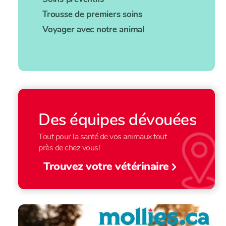
Trousse de premiers soins
Voyager avec notre animal
Des équipes dévouées
Tout pour la santé de vos animaux tout
près de chez vous!
Trouvez votre vétérinaire