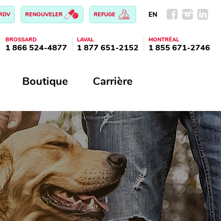
EN
 RDV
RENOUVELER
REFUGE
BROSSARD
LAVAL
MONTRÉAL
1 866 524-4877
1 877 651-2152
1 855 671-2746
Boutique
Carrière