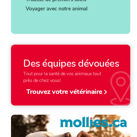
Voyager avec notre animal
Des équipes dévouées
Tout pour la santé de vos animaux tout
près de chez vous!
Trouvez votre vétérinaire