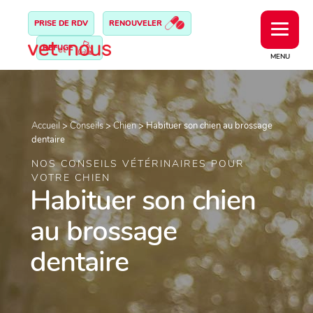
PRISE DE RDV
RENOUVELER
REFUGE
MENU
Accueil
>
Conseils
>
Chien
>
Habituer son chien au brossage
dentaire
NOS CONSEILS VÉTÉRINAIRES POUR
VOTRE CHIEN
Habituer son chien
au brossage
dentaire