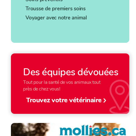
Trousse de premiers soins
Voyager avec notre animal
Des équipes dévouées
Tout pour la santé de vos animaux tout
près de chez vous!
Trouvez votre vétérinaire