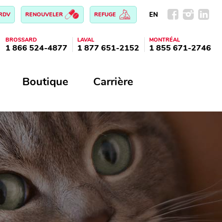
EN
 RDV
RENOUVELER
REFUGE
BROSSARD
LAVAL
MONTRÉAL
1 866 524-4877
1 877 651-2152
1 855 671-2746
Boutique
Carrière