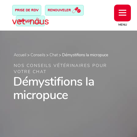
PRISE DE RDV
RENOUVELER
REFUGE
MENU
Accueil
>
Conseils
>
Chat
>
Démystifions la micropuce
NOS CONSEILS VÉTÉRINAIRES POUR
VOTRE CHAT
Démystifions la
micropuce