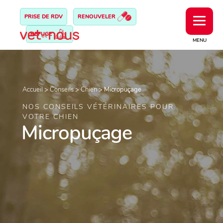
PRISE DE RDV
RENOUVELER
REFUGE
MENU
Accueil
>
Conseils
>
Chien
>
Micropuçage
NOS CONSEILS VÉTÉRINAIRES POUR
VOTRE CHIEN
Micropuçage