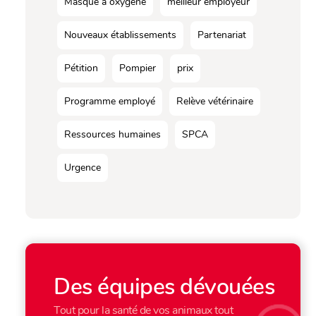
Masque à oxygène
meilleur employeur
Nouveaux établissements
Partenariat
Pétition
Pompier
prix
Programme employé
Relève vétérinaire
Ressources humaines
SPCA
Urgence
Des équipes dévouées
Tout pour la santé de vos animaux tout