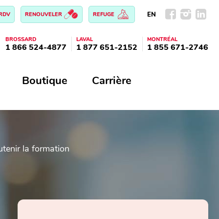
EN
 RDV
RENOUVELER
REFUGE
BROSSARD
LAVAL
MONTRÉAL
1 866 524-4877
1 877 651-2152
1 855 671-2746
Boutique
Carrière
tenir la formation