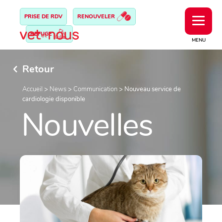
PRISE DE RDV
RENOUVELER
REFUGE
MENU
Retour
Accueil
>
News
>
Communication
>
Nouveau service de
cardiologie disponible
Nouvelles