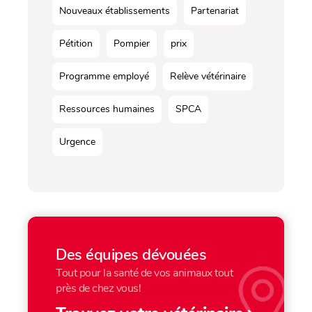
Nouveaux établissements
Partenariat
Pétition
Pompier
prix
Programme employé
Relève vétérinaire
Ressources humaines
SPCA
Urgence
Des équipes dévouées
Tout pour la santé de vos animaux tout
près de chez vous!