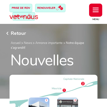
PRISE DE RDV
RENOUVELER
REFUGE
MENU
Retour
Accueil
>
News
>
Annonce importante
>
Notre équipe
s’agrandit!
Nouvelles