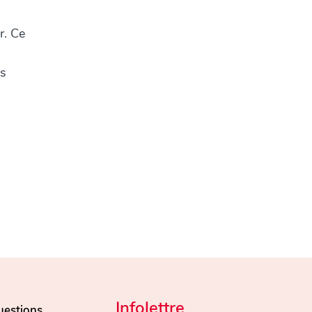
r. Ce
ns
Infolettre
uestions