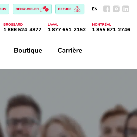
EN
 RDV
RENOUVELER
REFUGE
BROSSARD
LAVAL
MONTRÉAL
1 866 524-4877
1 877 651-2152
1 855 671-2746
Boutique
Carrière