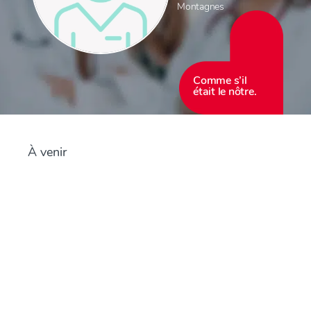
Montagnes
Comme s’il
était le nôtre.
À venir