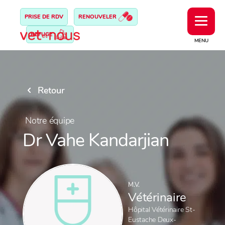
PRISE DE RDV
RENOUVELER
REFUGE
MENU
Retour
Notre équipe
Dr Vahe Kandarjian
M.V.
Vétérinaire
Hôpital Vétérinaire St-
Eustache Deux-