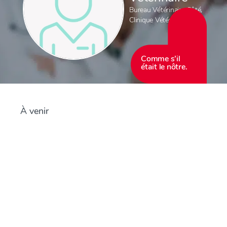
Bureau Vétérinaire Côté
,
Clinique Vétérinaire Côté
Comme s’il
était le nôtre.
À venir