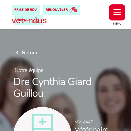
PRISE DE RDV
RENOUVELER
REFUGE
MENU
Retour
Notre équipe
Dre Cynthia Giard
Guillou
M.V., AAAP
Vétérinaire