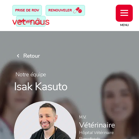
PRISE DE RDV
RENOUVELER
REFUGE
MENU
Retour
Notre équipe
Isak Kasuto
M.V.
Vétérinaire
Hôpital Vétérinaire
Pierrefonds