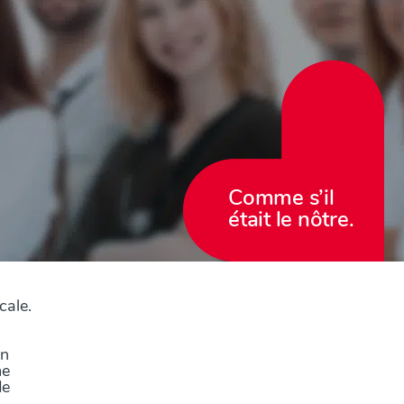
Comme s’il
était le nôtre.
cale.
un
me
de