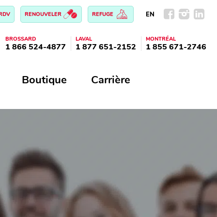
EN
 RDV
RENOUVELER
REFUGE
BROSSARD
LAVAL
MONTRÉAL
1 866 524-4877
1 877 651-2152
1 855 671-2746
Boutique
Carrière